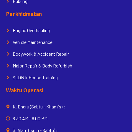
Hubungi
Perkhidmatan
Engine Overhauling
Vehicle Maintenance
Bodywork & Accident Repair
Major Repair & Body Refurbish
SLDN InHouse Training
Waktu Operasi
K. Bharu (Sabtu - Khamis) :
8.30 AM - 6.00 PM
S. Alam (Isnin - Sabtu) :