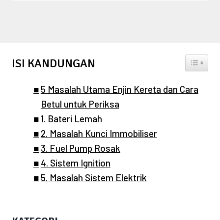
ISI KANDUNGAN
TOGGLE 
5 Masalah Utama Enjin Kereta dan Cara
Betul untuk Periksa
1. Bateri Lemah
2. Masalah Kunci Immobiliser
3. Fuel Pump Rosak
4. Sistem Ignition
5. Masalah Sistem Elektrik